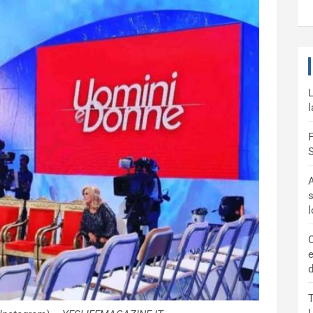
L
l
F
S
A
s
C
e
d
T