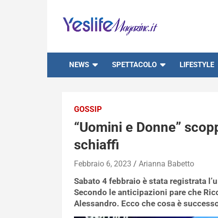
Skip
to
content
notizie di intrattenimento
NEWS
SPETTACOLO
LIFESTYLE
GOSSIP
“Uomini e Donne” scoppi
schiaffi
Febbraio 6, 2023
Arianna Babetto
Sabato 4 febbraio è stata registrata l’
Secondo le anticipazioni pare che Ric
Alessandro. Ecco che cosa è successo 