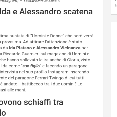
L
 (Instagram) – YESLIFEMAGAZINE.IT
t
di Ida e Alessandro scatena
ultima puntata di “Uomini e Donne” che però verrà
a prossima. Ad attirare l’attenzione è stato
ta da
Ida Platano e Alessandro Vicinanza
per
 da Riccardo Guarnieri sul magazine di Uomini e
e hanno sollevato le ira anche di Gloria, visto
i Ida come “
suo figlio
” e facendo un paragone
’intervista nel suo profilo Instagram inserendo
nte del paragone Ferrari-Twingo di cui tutti
 andato il battibecco tra i due uomini? Le
uasi alle mani.
ovono schiaffi tra
do