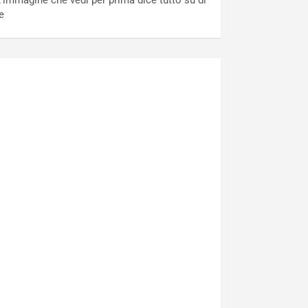
’immagine che vedi per prima dice tutto su di
e