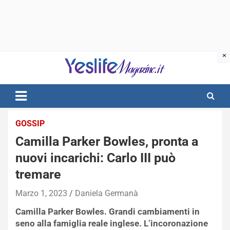
Skip
to
content
notizie di intrattenimento
GOSSIP
Camilla Parker Bowles, pronta a
nuovi incarichi: Carlo III può
tremare
Marzo 1, 2023
Daniela Germanà
Camilla Parker Bowles. Grandi cambiamenti in
seno alla famiglia reale inglese. L’incoronazione