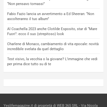
“Non pensavo tornassi”
Fabio Fazio lancia un avvertimento a Ed Sheeran: “Non
ascolteranno il tuo album”
Al Coachella 2023 anche Clotilde Esposito, star di “Mare
Fuori”: ecco il suo (strepitoso) look
Charlene di Monaco, cambiamento di vita epocale: novità
incredibile svelata da quel dettaglio
Test visivo, la vecchia o la giovane? L’immagine che vedi
per prima dice tutto su di te
Yeslifemagazine.it di proprietà di WEB 365 SRL - Via Nicola