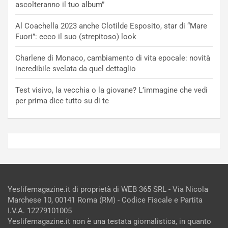
ascolteranno il tuo album”
Al Coachella 2023 anche Clotilde Esposito, star di “Mare
Fuori”: ecco il suo (strepitoso) look
Charlene di Monaco, cambiamento di vita epocale: novità
incredibile svelata da quel dettaglio
Test visivo, la vecchia o la giovane? L’immagine che vedi
per prima dice tutto su di te
Yeslifemagazine.it di proprietà di WEB 365 SRL - Via Nicola
Marchese 10, 00141 Roma (RM) - Codice Fiscale e Partita
I.V.A. 12279101005
Yeslifemagazine.it non è una testata giornalistica, in quanto