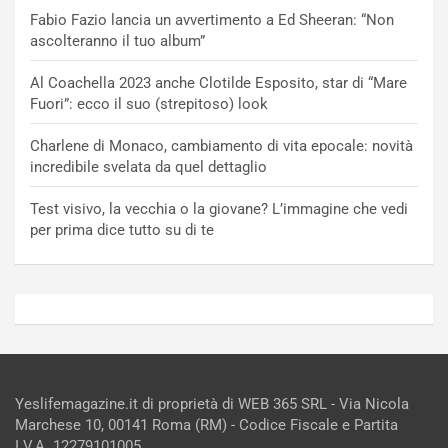
Fabio Fazio lancia un avvertimento a Ed Sheeran: “Non
ascolteranno il tuo album”
Al Coachella 2023 anche Clotilde Esposito, star di “Mare
Fuori”: ecco il suo (strepitoso) look
Charlene di Monaco, cambiamento di vita epocale: novità
incredibile svelata da quel dettaglio
Test visivo, la vecchia o la giovane? L’immagine che vedi
per prima dice tutto su di te
Yeslifemagazine.it di proprietà di WEB 365 SRL - Via Nicola
Marchese 10, 00141 Roma (RM) - Codice Fiscale e Partita
I.V.A. 12279101005