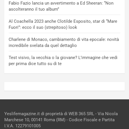
Fabio Fazio lancia un avvertimento a Ed Sheeran: “Non
ascolteranno il tuo album”
Al Coachella 2023 anche Clotilde Esposito, star di “Mare
Fuori”: ecco il suo (strepitoso) look
Charlene di Monaco, cambiamento di vita epocale: novità
incredibile svelata da quel dettaglio
Test visivo, la vecchia o la giovane? L’immagine che vedi
per prima dice tutto su di te
Yeslifemagazine.it di proprietà di WEB 365 SRL - Via Nicola
Marchese 10, 00141 Roma (RM) - Codice Fiscale e Partita
I.V.A. 12279101005