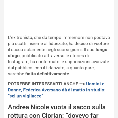
L’ex tronista, che da tempo immemore non postava
più scatti insieme al fidanzato, ha deciso di vuotare
il sacco solamente negli scorsi giorni. Il suo
lungo
sfogo
, pubblicato attraverso le stories di
Instagram, ha confermato le supposizioni avanzate
dal pubblico: con il fidanzato, a quanto pare,
sarebbe
finita definitivamente
.
POTREBBE INTERESSARTI ANCHE —>
Uomini e
Donne, Federica Aversano dà di matto in studio:
“sei un vigliacco”
Andrea Nicole vuota il sacco sulla
rottura con Ciprian: “dovevo far