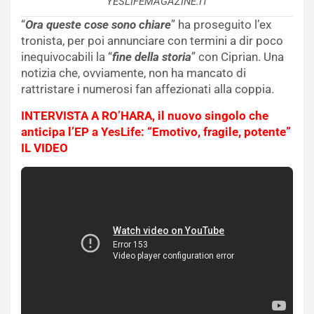
YESLIFEMAGAZINE.IT
“
Ora queste cose sono chiare
” ha proseguito l’ex
tronista, per poi annunciare con termini a dir poco
inequivocabili la “
fine della storia
” con Ciprian. Una
notizia che, ovviamente, non ha mancato di
rattristare i numerosi fan affezionati alla coppia.
INTERVISTA A RO’HARA, il nuovo singolo che
anticipa l’EP a YesLife: “Emotivo, fragile, potente”
IL VIDEO