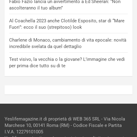
Fabio Fazio lancia un avvertimento a Ed Sheeran: “Non
ascolteranno il tuo album”
Al Coachella 2023 anche Clotilde Esposito, star di “Mare
Fuori”: ecco il suo (strepitoso) look
Charlene di Monaco, cambiamento di vita epocale: novità
incredibile svelata da quel dettaglio
Test visivo, la vecchia o la giovane? L’immagine che vedi
per prima dice tutto su di te
Yeslifemagazine.it di proprietà di WEB 365 SRL - Via Nicola
Marchese 10, 00141 Roma (RM) - Codice Fiscale e Partita
I.V.A. 12279101005