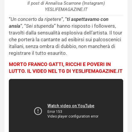
Il post di Annalisa Scarrone (Instagram)
YESLIFEMAGAZINE.IT
“
Un concerto da ripetere
“, “
ti aspettavamo con
ansia
“, “
Sei stupenda
” hanno risposto i followers,
travolti dalla sensualità esplosiva dell’artista. Il tour
che porterà la cantante ad esibirsi sui palcoscenici
italiani, senza ombra di dubbio, non mancherà di
registrare il tutto esaurito.
MORTO FRANCO GATTI, RICCHI E POVERI IN
LUTTO. IL VIDEO NEL TG DI YESLIFEMAGAZINE.IT