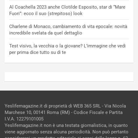
Al Coachella 2023 anche Clotilde Esposito, star di “Mare
Fuori”: ecco il suo (strepitoso) look
Charlene di Monaco, cambiamento di vita epocale: novità
incredibile svelata da quel dettaglio
Test visivo, la vecchia o la giovane? L’immagine che vedi
per prima dice tutto su di te
Yeslifemagazine.it di proprietà di WEB 365 SRL - Via Nicola
Marchese 10, 00141 Roma (RM) - Codice Fiscale e Partita
I.V.A. 12279101005
Yeslifemagazine.it non è una testata giornalistica, in quanto
viene aggiornato senza alcuna periodicità. Non può pertanto