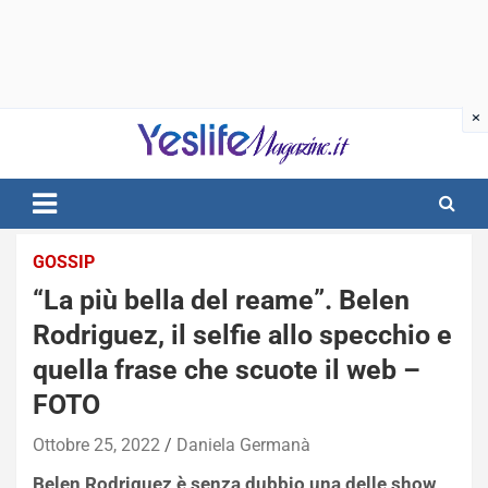
Skip
to
content
notizie di intrattenimento
GOSSIP
“La più bella del reame”. Belen
Rodriguez, il selfie allo specchio e
quella frase che scuote il web –
FOTO
Ottobre 25, 2022
Daniela Germanà
Belen Rodriguez è senza dubbio una delle show