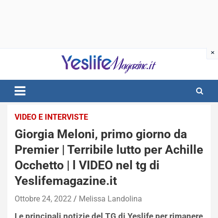
Skip
to
content
notizie di intrattenimento
VIDEO E INTERVISTE
Giorgia Meloni, primo giorno da
Premier | Terribile lutto per Achille
Occhetto | l VIDEO nel tg di
Yeslifemagazine.it
Ottobre 24, 2022
Melissa Landolina
Le principali notizie del TG di Yeslife per rimanere