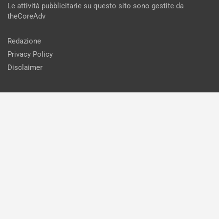
Le attività pubblicitarie su questo sito sono gestite da
theCoreAdv
Redazione
Privacy Policy
Disclaimer