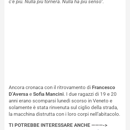
c’è più. Nulla più tornerà. Nulla ha più senso”.
Ancora cronaca con il ritrovamento di
Francesco
D’Aversa
e
Sofia Mancini
. I due ragazzi di 19 e 20
anni erano scomparsi lunedì scorso in Veneto e
solamente è stata rinvenuta sul ciglio della strada,
la macchina distrutta con i loro corpi nell’abitacolo.
TI POTREBBE INTERESSARE ANCHE ———->