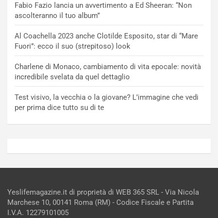
Fabio Fazio lancia un avvertimento a Ed Sheeran: “Non
ascolteranno il tuo album”
Al Coachella 2023 anche Clotilde Esposito, star di “Mare
Fuori”: ecco il suo (strepitoso) look
Charlene di Monaco, cambiamento di vita epocale: novità
incredibile svelata da quel dettaglio
Test visivo, la vecchia o la giovane? L’immagine che vedi
per prima dice tutto su di te
Yeslifemagazine.it di proprietà di WEB 365 SRL - Via Nicola
Marchese 10, 00141 Roma (RM) - Codice Fiscale e Partita
I.V.A. 12279101005