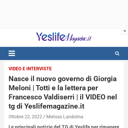
Skip
to
content
notizie di intrattenimento
VIDEO E INTERVISTE
Nasce il nuovo governo di Giorgia
Meloni | Totti e la lettera per
Francesco Valdiserri | il VIDEO nel
tg di Yeslifemagazine.it
Ottobre 22, 2022
Melissa Landolina
Le principali notizie del TG di Yeslife per rimanere