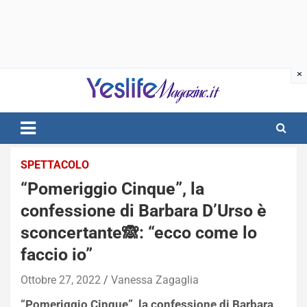
Skip
to
content
notizie di intrattenimento
SPETTACOLO
“Pomeriggio Cinque”, la
confessione di Barbara D’Urso è
sconcertante🙈: “ecco come lo
faccio io”
Ottobre 27, 2022
Vanessa Zagaglia
“Pomeriggio Cinque”, la confessione di Barbara