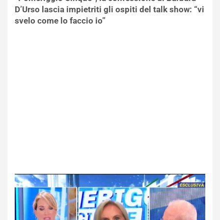
D’Urso lascia impietriti gli ospiti del talk show: “vi
svelo come lo faccio io”