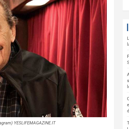
L
l
F
S
A
s
C
e
d
stagram) YESLIFEMAGAZINE.IT
T