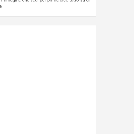
’immagine che vedi per prima dice tutto su di
e