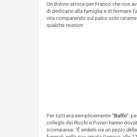
Un dolore atroce per Franco che non a
di dedicarsi alla famiglia e di fermare l
vita comparendo sul palco solo rarament
qualche reunion.
Per tutti era semplicemente
“Baffo”
, pe
colleghi dei Ricchi e Poveri hanno dovut
scomparsa:
“È andato via un pezzo della
funerali, nella sua amata Genova, alle 11