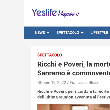
Skip
to
content
notizie di intrattenimento
NEWS
SPETTACOLO
LIFESTYLE
SPETTACOLO
Ricchi e Poveri, la mort
Sanremo è commovent
Ottobre 19, 2022
Francesca Bloise
Ricchi e Poveri, per ricordare la morte 
dell’ultima reunion avvenuta al Festiv