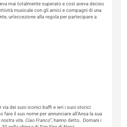
veva mai totalmente superato e così aveva deciso
’attività musicale con gli amici e compagni di una
e, un’eccezione alla regola per partecipare a
r via dei suoi iconici baffi e ieri i suoi storici
o fare il suo nome per annunciare all’Ansa la sua
 nostra vita. Ciao Franco”
, hanno detto. Domani i
,30 nella chiesa di San Siro di Nervi.