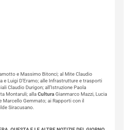
amotto e Massimo Bitonci; al Mite Claudio
a e Luigi D’Eramo; alle Infrastrutture e trasporti
ciali Claudio Durigon; all’Istruzione Paola
sta Montaruli; alla
Cultura
Gianmarco Mazzi, Lucia
te Marcello Gemmato; ai Rapporti con il
ilde Siracusano.
RA. QUESTA E LE ALTRE NOTIZIE DEL GIORNO