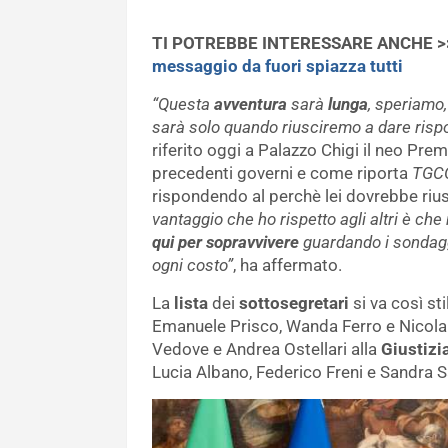
TI POTREBBE INTERESSARE ANCHE 
messaggio da fuori spiazza tutti
“Questa
avventura
sarà
lunga
, speriamo
sarà solo quando riusciremo a dare rispos
riferito oggi a Palazzo Chigi il neo Prem
precedenti governi e come riporta
TGC
rispondendo al perchè lei dovrebbe rius
vantaggio che ho rispetto agli altri è ch
qui per sopravvivere
guardando i sondaggi
ogni costo”
, ha affermato.
La
lista
dei
sottosegretari
si va così sti
Emanuele Prisco, Wanda Ferro e Nicola 
Vedove e Andrea Ostellari alla
Giustizi
Lucia Albano, Federico Freni e Sandra S