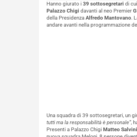
Hanno giurato i
39 sottosegretari
di cu
Palazzo Chigi
davanti al neo Premier
G
della Presidenza
Alfredo Mantovano
. 
andare avanti nella programmazione de
Una squadra di 39 sottosegretari, un gi
tutti ma la responsabilità è personale”
, 
Presenti a Palazzo Chigi
Matteo Salvini
nuova squadra Meloni, 8 persone divent