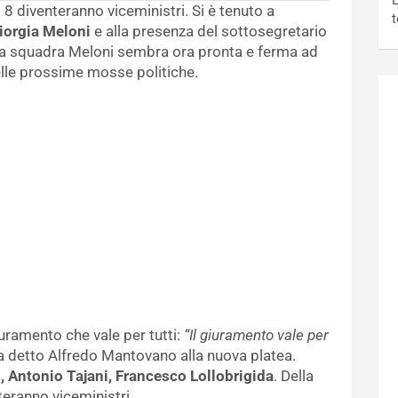
L
i 8 diventeranno viceministri. Si è tenuto a
t
iorgia Meloni
e alla presenza del sottosegretario
La squadra Meloni sembra ora pronta e ferma ad
lle prossime mosse politiche.
uramento che vale per tutti:
“Il giuramento vale per
ha detto Alfredo Mantovano alla nuova platea.
, Antonio Tajani, Francesco Lollobrigida
. Della
eranno viceministri.