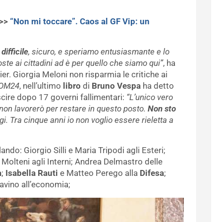
>>>
“Non mi toccare”. Caos al GF Vip: un
,
difficile
, sicuro, e speriamo entusiasmante e lo
te ai cittadini ad è per quello che siamo qui”
, ha
ier. Giorgia Meloni non risparmia le critiche ai
OM24
, nell’ultimo
libro
di
Bruno Vespa
ha detto
cire dopo 17 governi fallimentari:
“L’unico vero
e non lavorerò per restare in questo posto.
Non sto
. Tra cinque anni io non voglio essere rieletta a
lando: Giorgio Silli e Maria Tripodi agli Esteri;
Molteni agli Interni; Andrea Delmastro delle
a
;
Isabella Rauti
e Matteo Perego alla
Difesa
;
avino all’economia;