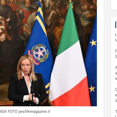
L
l
F
S
A
s
C
e
d
ANSA FOTO yeslifemagazine.it
T