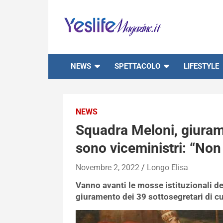
Skip
to
content
notizie di intrattenimento
NEWS
SPETTACOLO
LIFESTYLE
NEWS
Squadra Meloni, giurame
sono viceministri: “Non
Novembre 2, 2022
Longo Elisa
Vanno avanti le mosse istituzionali de
giuramento dei 39 sottosegretari di cu