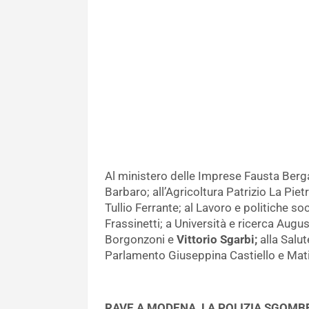
Al ministero delle Imprese Fausta Berg
Barbaro; all’Agricoltura Patrizio La Pietr
Tullio Ferrante; al Lavoro e politiche so
Frassinetti; a Università e ricerca Augu
Borgonzoni e
Vittorio Sgarbi;
alla Salu
Parlamento Giuseppina Castiello e Mat
RAVE A MODENA, LA POLIZIA SGOMBE