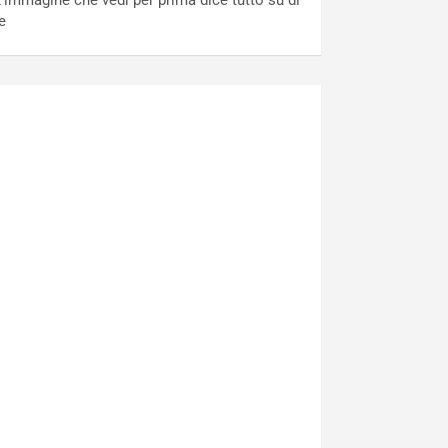
’immagine che vedi per prima dice tutto su di
e