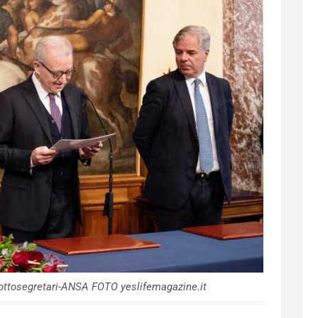
sottosegretari-ANSA FOTO yeslifemagazine.it