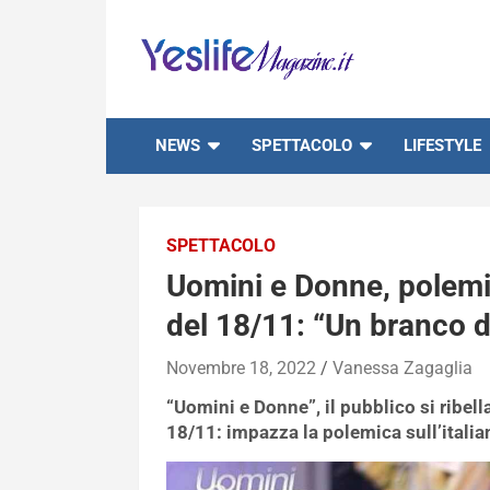
Skip
to
content
notizie di intrattenimento
NEWS
SPETTACOLO
LIFESTYLE
SPETTACOLO
Uomini e Donne, polemic
del 18/11: “Un branco d
Novembre 18, 2022
Vanessa Zagaglia
“Uomini e Donne”, il pubblico si ribell
18/11: impazza la polemica sull’italia