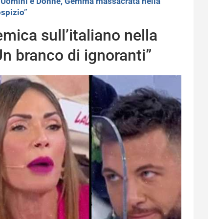
>
Uomini e Donne, Gemma massacrata nella
ospizio”
ica sull’italiano nella
n branco di ignoranti”