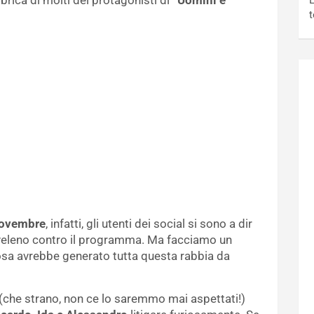
bbrica di molti dei protagonisti di
“Uomini e
L
t
novembre
, infatti, gli utenti dei social si sono a dir
veleno contro il programma. Ma facciamo un
osa avrebbe generato tutta questa rabbia da
(che strano, non ce lo saremmo mai aspettati!)