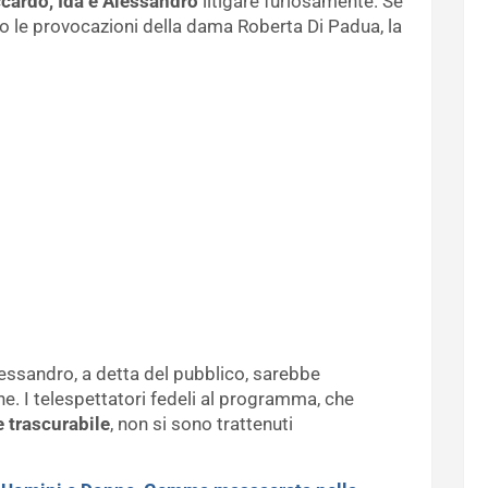
cardo, Ida e Alessandro
litigare furiosamente. Se
 le provocazioni della dama Roberta Di Padua, la
essandro, a detta del pubblico, sarebbe
ne. I telespettatori fedeli al programma, che
e trascurabile
, non si sono trattenuti