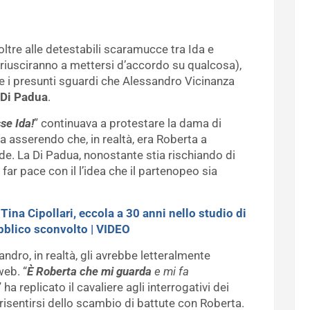
 oltre alle detestabili scaramucce tra Ida e
riusciranno a mettersi d’accordo su qualcosa),
e i presunti sguardi che Alessandro Vicinanza
 Di Padua
.
se Ida
!
” continuava a protestare la dama di
a asserendo che, in realtà, era Roberta a
de. La Di Padua, nonostante stia rischiando di
far pace con il l’idea che il partenopeo sia
>
Tina Cipollari, eccola a 30 anni nello studio di
bblico sconvolto | VIDEO
ndro, in realtà, gli avrebbe letteralmente
web. “
È Roberta che mi guarda
e mi fa
” ha replicato il cavaliere agli interrogativi dei
isentirsi dello scambio di battute con Roberta.