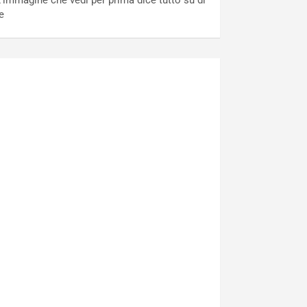
’immagine che vedi per prima dice tutto su di
e