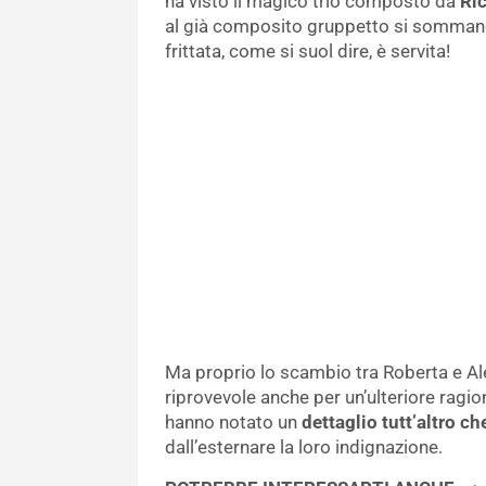
ha visto il magico trio composto da
Ric
al già composito gruppetto si sommano
frittata, come si suol dire, è servita!
Ma proprio lo scambio tra Roberta e Al
riprovevole anche per un’ulteriore ragio
hanno notato un
dettaglio tutt’altro ch
dall’esternare la loro indignazione.