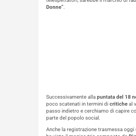
telespettatori, sarebbe il marchio di fa
Donne”
.
Successivamente alla
puntata del 18 
poco scatenati in termini di
critiche
al 
passo indietro e cerchiamo di capire c
parte del popolo social.
Anche la registrazione trasmessa oggi 