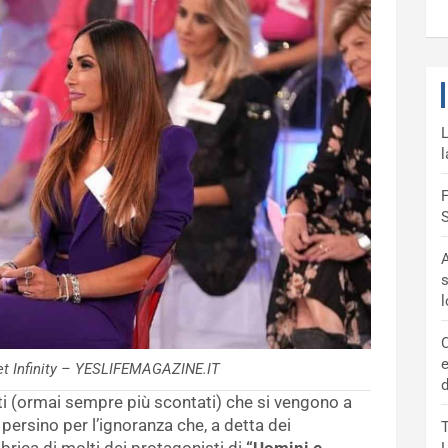
L
l
F
S
A
s
C
e
et Infinity – YESLIFEMAGAZINE.IT
d
ti (ormai sempre più scontati) che si vengono a
persino per l’ignoranza che, a detta dei
T