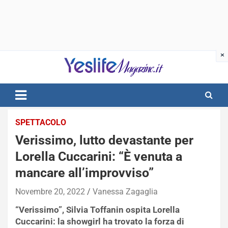
Skip
to
content
notizie di intrattenimento
SPETTACOLO
Verissimo, lutto devastante per
Lorella Cuccarini: “È venuta a
mancare all’improvviso”
Novembre 20, 2022
Vanessa Zagaglia
“Verissimo”, Silvia Toffanin ospita Lorella
Cuccarini: la showgirl ha trovato la forza di