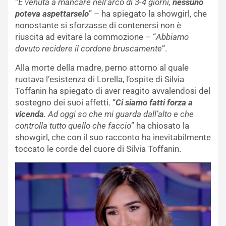
“
È venuta a mancare nell’arco di 3-4 giorni,
nessuno
poteva aspettarselo
” – ha spiegato la showgirl, che
nonostante si sforzasse di contenersi non è
riuscita ad evitare la commozione – “
Abbiamo
dovuto recidere il cordone bruscamente
“.
Alla morte della madre, perno attorno al quale
ruotava l’esistenza di Lorella, l’ospite di Silvia
Toffanin ha spiegato di aver reagito avvalendosi del
sostegno dei suoi affetti. “
Ci siamo fatti forza a
vicenda
. Ad oggi so che mi guarda dall’alto e che
controlla tutto quello che faccio
” ha chiosato la
showgirl, che con il suo racconto ha inevitabilmente
toccato le corde del cuore di Silvia Toffanin.