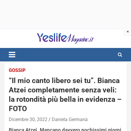
Skip
to
content
notizie di intrattenimento
GOSSIP
“Il mio canto libero sei tu”. Bianca
Atzei completamente senza veli:
la rotondità più bella in evidenza –
FOTO
Dicembre 30, 2022
Daniela Germanà
Bianca Atzei. Mancano davvero pochissimi giorni