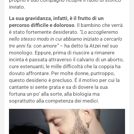
proprio il suo compagno ricopre il ruolo di storico
inviato.
La sua gravidanza, infatti, è il frutto di un
percorso difficile e doloroso
. Il bambino che verrà
è stato fortemente desiderato.
“Lo accoglieremo
nello stesso modo in cui abbiamo iniziato a cercarlo
tre anni fa: con amore”
– ha detto la Atzei nel suo
monologo. Eppure, prima di riuscire a rimanere
incinta è passata attraverso il calvario di un aborto,
cure estenuanti, le mille difficoltà che la coppia ha
dovuto affrontare. Per molte donne, purtroppo,
questo desiderio è precluso. É il motivo per cui la
cantante si sente grata e sa di dovere la sua
fortuna un po’ alla sorte, alla biologia ma
soprattutto alla competenza dei medici.