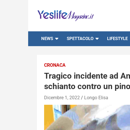
Skip
to
content
notizie di intrattenimento
NEWS
SPETTACOLO
LIFESTYLE
CRONACA
Tragico incidente ad An
schianto contro un pin
Dicembre 1, 2022
Longo Elisa