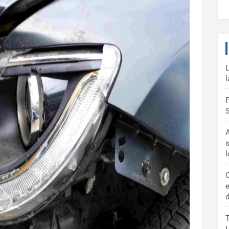
L
l
F
S
A
s
C
e
d
T