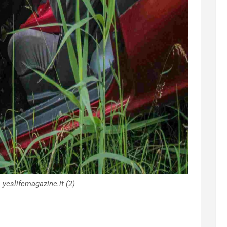
 yeslifemagazine.it (2)