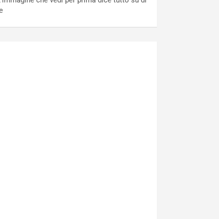
’immagine che vedi per prima dice tutto su di
e