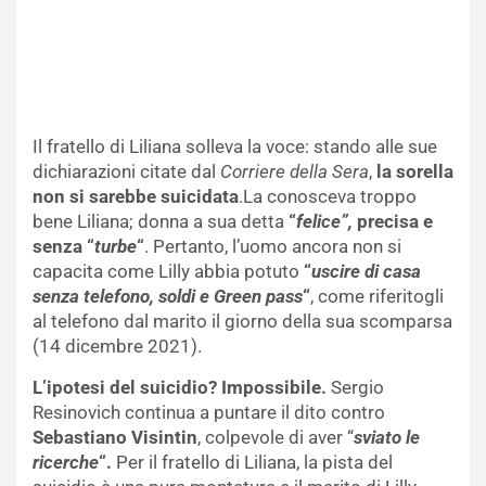
Il fratello di Liliana solleva la voce: stando alle sue
dichiarazioni citate dal
Corriere della Sera
,
la sorella
non si sarebbe suicidata
.La conosceva troppo
bene Liliana; donna a sua detta
“
felice”,
precisa e
senza “
turbe
“
. Pertanto, l’uomo ancora non si
capacita come Lilly abbia potuto
“
uscire di casa
senza telefono, soldi e Green pass
“
, come riferitogli
al telefono dal marito il giorno della sua scomparsa
(14 dicembre 2021).
L’ipotesi del suicidio? Impossibile.
Sergio
Resinovich continua a puntare il dito contro
Sebastiano Visintin
, colpevole di aver “
sviato le
ricerche
“.
Per il fratello di Liliana, la pista del