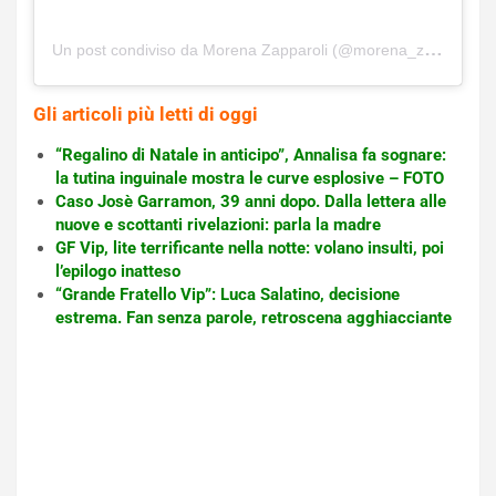
Un post condiviso da Morena Zapparoli (@morena_zapparoli_official)
Gli articoli più letti di oggi
“Regalino di Natale in anticipo”, Annalisa fa sognare:
la tutina inguinale mostra le curve esplosive – FOTO
Caso Josè Garramon, 39 anni dopo. Dalla lettera alle
nuove e scottanti rivelazioni: parla la madre
GF Vip, lite terrificante nella notte: volano insulti, poi
l’epilogo inatteso
“Grande Fratello Vip”: Luca Salatino, decisione
estrema. Fan senza parole, retroscena agghiacciante