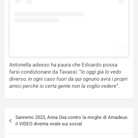
U n p o s t c o n d I v I s o d a G r a n d. e F r a t e l l o ( @ g r a n d e f r a t e l l o t v)
Antonella adesso ha paura che Edoardo possa
farsi condizionare da Tavassi: “
Io oggi già lo vedo
diverso, in ogni caso fuori da qui ognuno avrà i propri
amici perché io certa gente non la voglio vedere
“.
Navigazione
Sanremo 2023, Anna Oxa contro la moglie di Amadeus:
articoli
il VIDEO diventa virale sui social