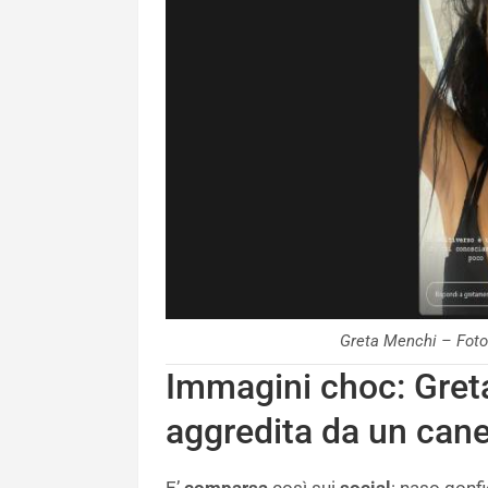
Greta Menchi – Foto
Immagini choc: Gret
aggredita da un can
E’
comparsa
così sui
social
: naso gonfio