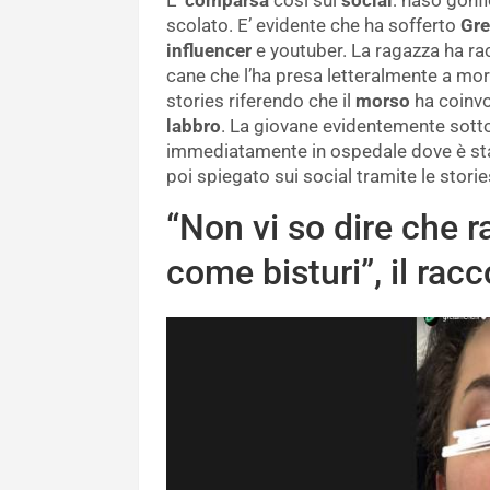
scolato. E’ evidente che ha sofferto
Gre
influencer
e youtuber. La ragazza ha rac
cane che l’ha presa letteralmente a mors
stories riferendo che il
morso
ha coinvol
labbro
. La giovane evidentemente sott
immediatamente in ospedale dove è sta
poi spiegato sui social tramite le stori
“Non vi so dire che r
come bisturi”, il racc