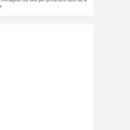
’immagine che vedi per prima dice tutto su di
e