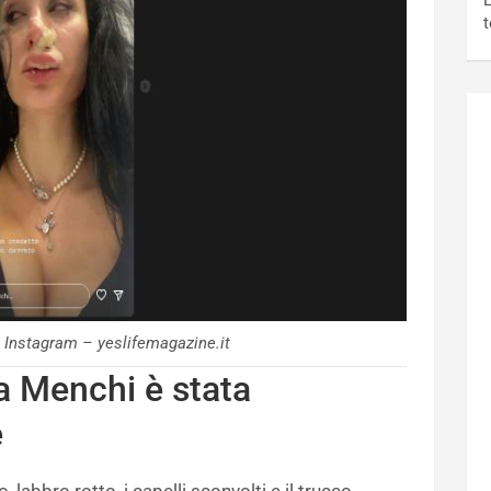
L
t
 Instagram – yeslifemagazine.it
a Menchi è stata
e
, labbro rotto, i capelli sconvolti e il trucco