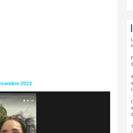
L
l
F
S
A
Dicembre 2022
s
C
e
d
T