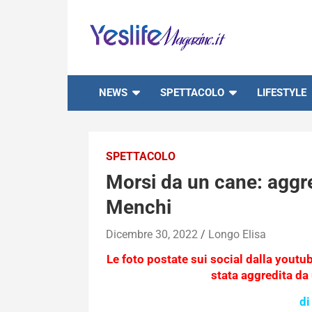
Skip
to
content
notizie di intrattenimento
NEWS
SPETTACOLO
LIFESTYLE
SPETTACOLO
Morsi da un cane: aggre
Menchi
Dicembre 30, 2022
Longo Elisa
Le foto postate sui social dalla yout
stata aggredita da
di