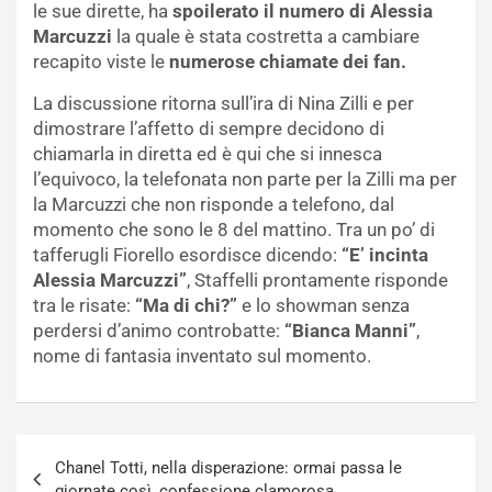
le sue dirette, ha
spoilerato il numero di Alessia
Marcuzzi
la quale è stata costretta a cambiare
recapito viste le
numerose chiamate dei fan.
La discussione ritorna sull’ira di Nina Zilli e per
dimostrare l’affetto di sempre decidono di
chiamarla in diretta ed è qui che si innesca
l’equivoco, la telefonata non parte per la Zilli ma per
la Marcuzzi che non risponde a telefono, dal
momento che sono le 8 del mattino. Tra un po’ di
tafferugli Fiorello esordisce dicendo:
“E’ incinta
Alessia Marcuzzi”
, Staffelli prontamente risponde
tra le risate:
“Ma di chi?”
e lo showman senza
perdersi d’animo controbatte:
“Bianca Manni”
,
nome di fantasia inventato sul momento.
Navigazione
Chanel Totti, nella disperazione: ormai passa le
articoli
giornate così, confessione clamorosa