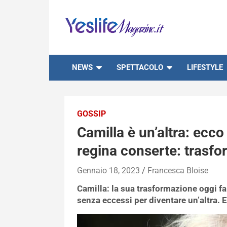
Skip
to
content
notizie di intrattenimento
NEWS
SPETTACOLO
LIFESTYLE
GOSSIP
Camilla è un’altra: ecc
regina conserte: trasfo
Gennaio 18, 2023
Francesca Bloise
Camilla: la sua trasformazione oggi fa 
senza eccessi per diventare un’altra.