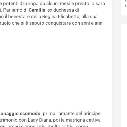
L
 e potenti d’Europa da alcuni mesi e presto lo sarà
t
ti. Parliamo di
Camilla
, ex duchessa di
n il benestare della Regina Elisabetta, alla sua
ruolo che si è saputo conquistare con anni e anni
sonaggio scomodo
: prima l’amante del principe
rimonio con Lady Diana, poi la matrigna cattiva
coni amari e appellativi molto cattivi come