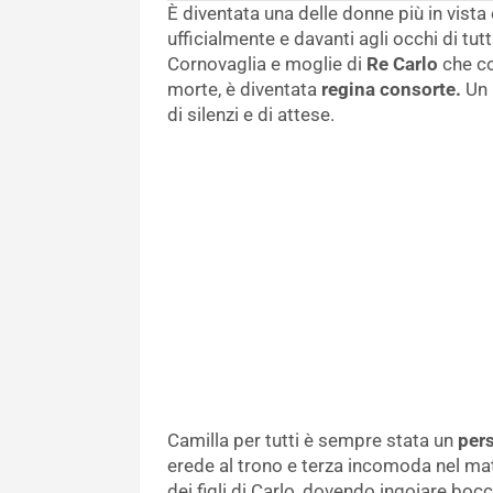
È diventata una delle donne più in vista
ufficialmente e davanti agli occhi di tut
Cornovaglia e moglie di
Re Carlo
che co
morte, è diventata
regina consorte.
Un 
di silenzi e di attese.
Camilla per tutti è sempre stata un
per
erede al trono e terza incomoda nel mat
dei figli di Carlo, dovendo ingoiare boc