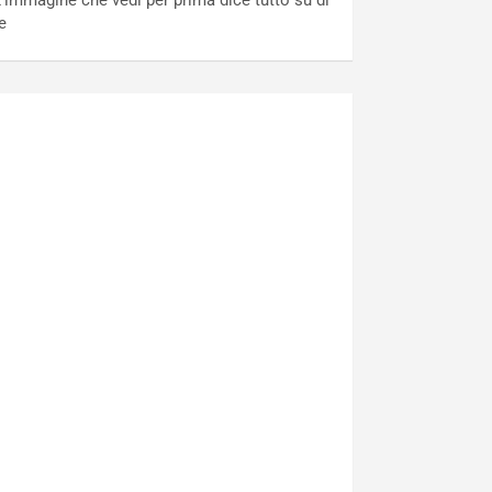
’immagine che vedi per prima dice tutto su di
e