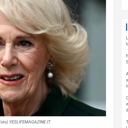
L
l
F
S
A
s
C
e
d
 Foto) YESLIFEMAGAZINE.IT
T