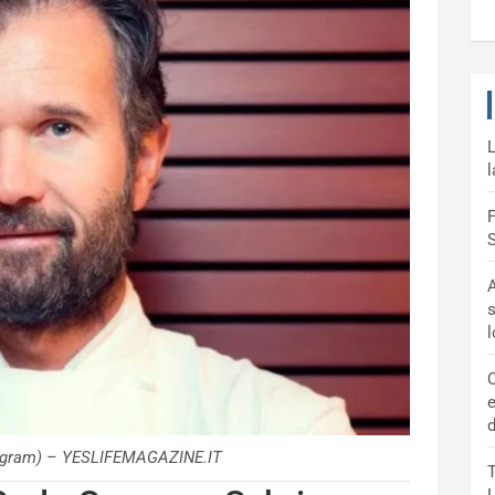
L
l
F
S
A
s
C
e
d
tagram) – YESLIFEMAGAZINE.IT
T