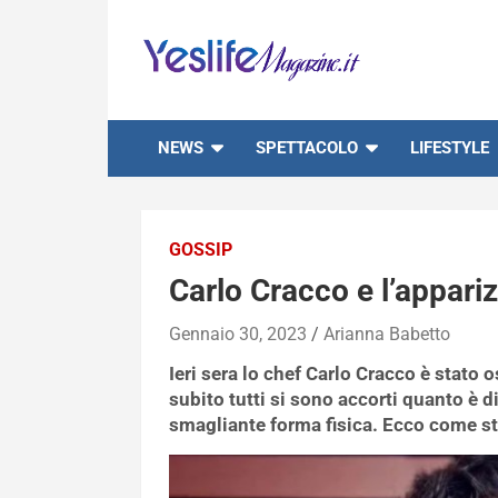
Skip
to
content
notizie di intrattenimento
NEWS
SPETTACOLO
LIFESTYLE
GOSSIP
Carlo Cracco e l’appariz
Gennaio 30, 2023
Arianna Babetto
Ieri sera lo chef Carlo Cracco è stato
subito tutti si sono accorti quanto è d
smagliante forma fisica. Ecco come s