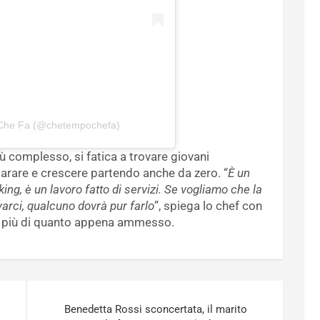
 Che Fa (@chetempochefa)
iù complesso, si fatica a trovare giovani
parare e crescere partendo anche da zero. “
È un
g, è un lavoro fatto di servizi. Se vogliamo che la
arci, qualcuno dovrà pur farlo
”, spiega lo chef con
ta più di quanto appena ammesso.
Benedetta Rossi sconcertata, il marito