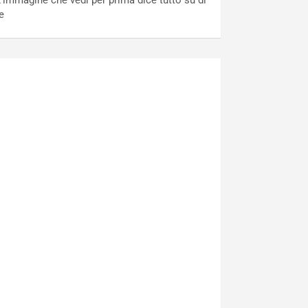
’immagine che vedi per prima dice tutto su di
e