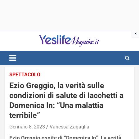
Skip
to
content
notizie di intrattenimento
SPETTACOLO
Ezio Greggio, la verità sulle
condizioni di salute di Iacchetti a
Domenica In: “Una malattia
terribile”
Gennaio 8, 2023
Vanessa Zagaglia
Ezio Greggio ospite di “Domenica In”. La verità