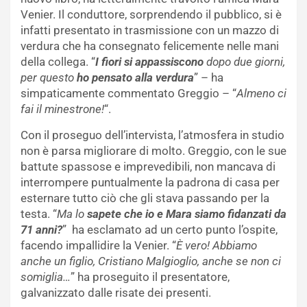
Venier. Il conduttore, sorprendendo il pubblico, si è
infatti presentato in trasmissione con un mazzo di
verdura che ha consegnato felicemente nelle mani
della collega. “
I fiori si appassiscono
dopo due giorni,
per questo
ho pensato alla verdura
” – ha
simpaticamente commentato Greggio – “
Almeno ci
fai il minestrone!
“.
Con il proseguo dell’intervista, l’atmosfera in studio
non è parsa migliorare di molto. Greggio, con le sue
battute spassose e imprevedibili, non mancava di
interrompere puntualmente la padrona di casa per
esternare tutto ciò che gli stava passando per la
testa. “
Ma lo
sapete che io e Mara siamo fidanzati da
71 anni?
” ha esclamato ad un certo punto l’ospite,
facendo impallidire la Venier. “
È vero! Abbiamo
anche un figlio, Cristiano Malgioglio, anche se non ci
somiglia…
” ha proseguito il presentatore,
galvanizzato dalle risate dei presenti.