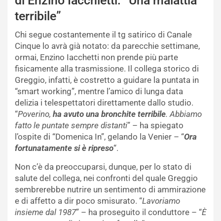
di Enzino Iacchietti: “Una malattia
terribile”
Chi segue costantemente il tg satirico di Canale
Cinque lo avrà già notato: da parecchie settimane,
ormai, Enzino Iacchetti non prende più parte
fisicamente alla trasmissione. Il collega storico di
Greggio, infatti, è costretto a guidare la puntata in
“smart working”, mentre l’amico di lunga data
delizia i telespettatori direttamente dallo studio.
“
Poverino,
ha avuto una bronchite terribile
. Abbiamo
fatto le puntate sempre distanti
” – ha spiegato
l’ospite di “Domenica In”, gelando la Venier – “
Ora
fortunatamente si è ripreso
“.
Non c’è da preoccuparsi, dunque, per lo stato di
salute del collega, nei confronti del quale Greggio
sembrerebbe nutrire un sentimento di ammirazione
e di affetto a dir poco smisurato. “
Lavoriamo
insieme dal 1987
” – ha proseguito il conduttore – “
È