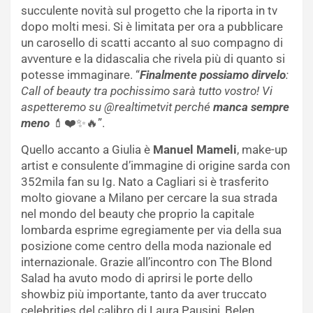
succulente novità sul progetto che la riporta in tv
dopo molti mesi. Si è limitata per ora a pubblicare
un carosello di scatti accanto al suo compagno di
avventure e la didascalia che rivela più di quanto si
potesse immaginare. “
Finalmente possiamo dirvelo
:
Call of beauty tra pochissimo sarà tutto vostro! Vi
aspetteremo su @realtimetvit perché
manca sempre
meno
💄❤️✨🔥”.
Quello accanto a Giulia è
Manuel Mameli
, make-up
artist e consulente d’immagine di origine sarda con
352mila fan su Ig. Nato a Cagliari si è trasferito
molto giovane a Milano per cercare la sua strada
nel mondo del beauty che proprio la capitale
lombarda esprime egregiamente per via della sua
posizione come centro della moda nazionale ed
internazionale. Grazie all’incontro con The Blond
Salad ha avuto modo di aprirsi le porte dello
showbiz più importante, tanto da aver truccato
celebrities del calibro di Laura Pausini, Belen