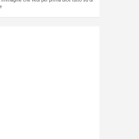
’immagine che vedi per prima dice tutto su di
e