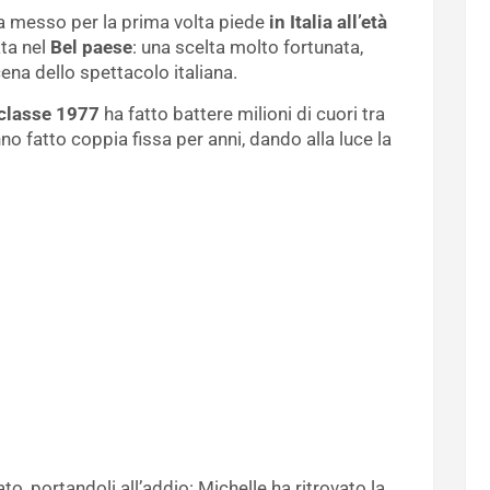
 messo per la prima volta piede
in Italia all’età
ta nel
Bel paese
: una scelta molto fortunata,
cena dello spettacolo italiana.
 classe 1977
ha fatto battere milioni di cuori tra
nno fatto coppia fissa per anni, dando alla luce la
to, portandoli all’addio: Michelle ha ritrovato la