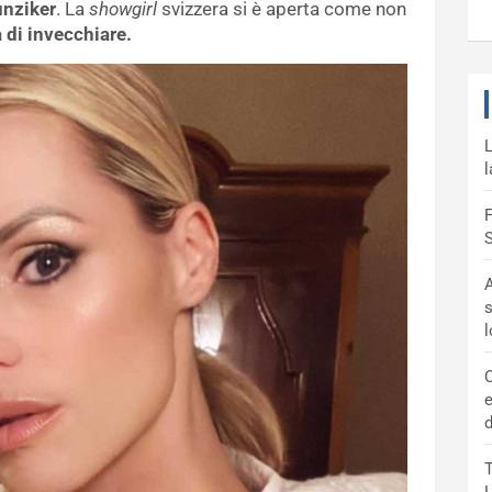
unziker
. La
showgirl
svizzera si è aperta come non
 di invecchiare.
L
l
F
S
A
s
C
e
d
T