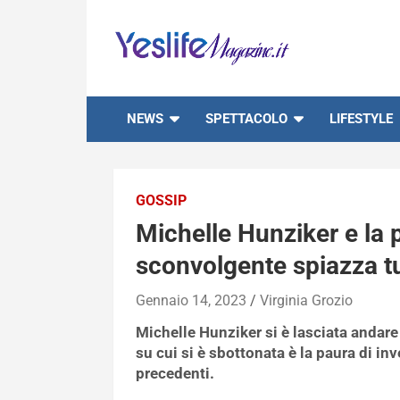
Skip
to
content
notizie di intrattenimento
NEWS
SPETTACOLO
LIFESTYLE
GOSSIP
Michelle Hunziker e la 
sconvolgente spiazza tu
Gennaio 14, 2023
Virginia Grozio
Michelle Hunziker si è lasciata andare
su cui si è sbottonata è la paura di in
precedenti.