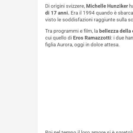
Di origini svizzere,
Michelle Hunziker
ha
di 17 anni.
Era il 1994 quando è sbarca
visto le soddisfazioni raggiunte sulla s
Tra programmi e film, la
bellezza della
cui quello di
Eros Ramazzotti
: i due ha
figlia Aurora, oggi in dolce attesa.
Poi nel tempo il loro amore si è sgretola