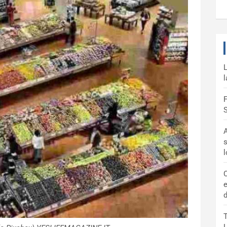
L
l
F
S
A
s
C
e
d
T