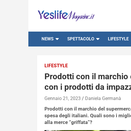
Skip
to
content
notizie di intrattenimento
NEWS
SPETTACOLO
LIFESTYLE
LIFESTYLE
Prodotti con il marchio
con i prodotti da impaz
Gennaio 21, 2023
Daniela Germanà
Prodotti con il marchio del supermerca
spesa degli italiani. Quali sono i mig
alla merce “griffata”?