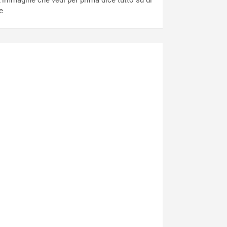
’immagine che vedi per prima dice tutto su di
e