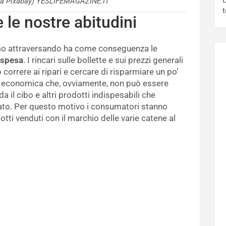
L
da Pixabay) YESLIFEMAGAZINE.IT
t
le nostre abitudini
o attraversando ha come conseguenza le
i spesa
. I rincari sulle bollette e sui prezzi generali
orrere ai ripari e cercare di risparmiare un po’
ta economica che, ovviamente, non può essere
da il cibo e altri prodotti indispesabili che
to. Per questo motivo i consumatori stanno
ti venduti con il marchio delle varie catene al