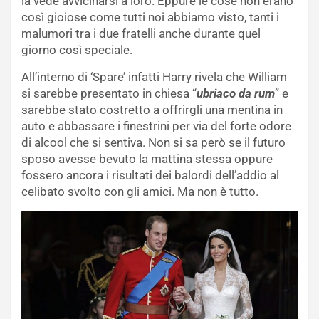
la vede avvicinarsi a loro. Eppure le cose non erano
così gioiose come tutti noi abbiamo visto, tanti i
malumori tra i due fratelli anche durante quel
giorno così speciale.
All’interno di ‘Spare’ infatti Harry rivela che William
si sarebbe presentato in chiesa “
ubriaco da rum
” e
sarebbe stato costretto a offrirgli una mentina in
auto e abbassare i finestrini per via del forte odore
di alcool che si sentiva. Non si sa però se il futuro
sposo avesse bevuto la mattina stessa oppure
fossero ancora i risultati dei balordi dell’addio al
celibato svolto con gli amici. Ma non è tutto.