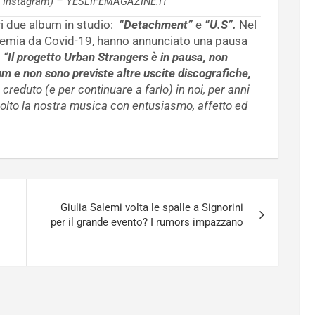
da Instagram) – YESLIFEMAGAZINE.IT
i due album in studio:
“Detachment”
e
“U.S”.
Nel
andemia da Covid-19, hanno annunciato una pausa
:
“
Il progetto Urban Strangers è in pausa, non
m e non sono previste altre uscite discografiche,
creduto (e per continuare a farlo) in noi, per anni
ccolto la nostra musica con entusiasmo, affetto ed
Giulia Salemi volta le spalle a Signorini
per il grande evento? I rumors impazzano