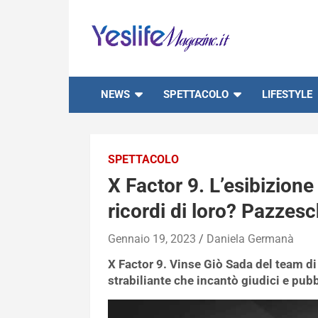
Skip
to
content
notizie di intrattenimento
NEWS
SPETTACOLO
LIFESTYLE
SPETTACOLO
X Factor 9. L’esibizione 
ricordi di loro? Pazzesc
Gennaio 19, 2023
Daniela Germanà
X Factor 9. Vinse Giò Sada del team di
strabiliante che incantò giudici e pub