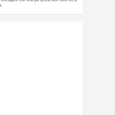
’immagine che vedi per prima dice tutto su di
e