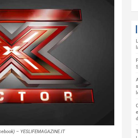
L
l
F
S
A
s
C
e
d
Facebook) – YESLIFEMAGAZINE.IT
T