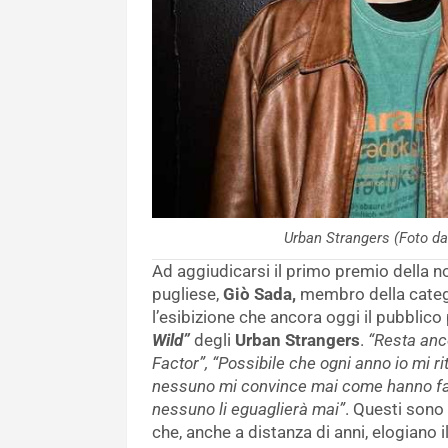
Urban Strangers (Foto 
Ad aggiudicarsi il primo premio della n
pugliese,
Giò Sada,
membro della cate
l’esibizione che ancora oggi il pubblico 
Wild”
degli
Urban Strangers
.
“Resta ancor
Factor”, “Possibile che ogni anno io mi r
nessuno mi convince mai come hanno fat
nessuno li eguaglierà mai”
. Questi sono
che, anche a distanza di anni, elogiano il