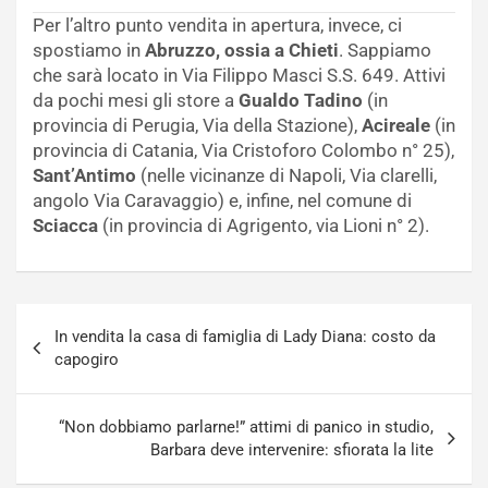
Per l’altro punto vendita in apertura, invece, ci
spostiamo in
Abruzzo, ossia a Chieti
. Sappiamo
che sarà locato in Via Filippo Masci S.S. 649. Attivi
da pochi mesi gli store a
Gualdo Tadino
(in
provincia di Perugia, Via della Stazione),
Acireale
(in
provincia di Catania, Via Cristoforo Colombo n° 25),
Sant’Antimo
(nelle vicinanze di Napoli, Via clarelli,
angolo Via Caravaggio) e, infine, nel comune di
Sciacca
(in provincia di Agrigento, via Lioni n° 2).
Navigazione
In vendita la casa di famiglia di Lady Diana: costo da
articoli
capogiro
“Non dobbiamo parlarne!” attimi di panico in studio,
Barbara deve intervenire: sfiorata la lite