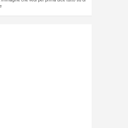
’immagine che vedi per prima dice tutto su di
e