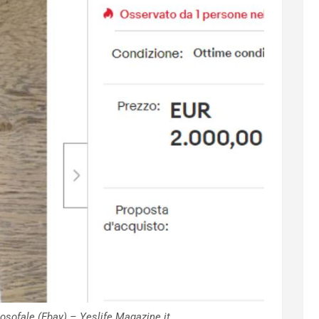
ilosofale (Ebay) – Yeslife Magazine.it