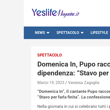
Skip
to
content
notizie di intrattenimento
NEWS
SPETTACOLO
LIFESTYLE
SPETTACOLO
Domenica In, Pupo racco
dipendenza: “Stavo per f
Marzo 19, 2023
Vanessa Zagaglia
“Domenica In”, il cantante Pupo racco
“Stavo per farla finita”. La confessione
Nella giornata in cui si celebrano tutti