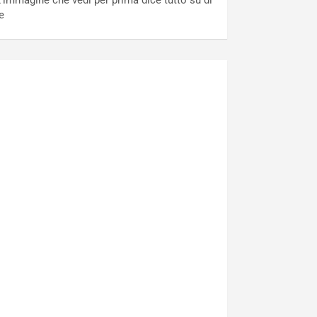
’immagine che vedi per prima dice tutto su di
e