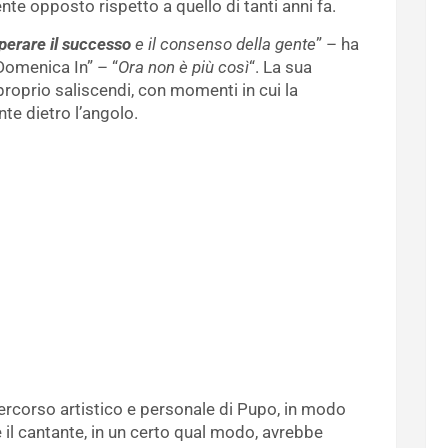
te opposto rispetto a quello di tanti anni fa.
uperare il successo
e il consenso della gente
” – ha
Domenica In” – “
Ora non è più così
“. La sua
e proprio saliscendi, con momenti in cui la
te dietro l’angolo.
ercorso artistico e personale di Pupo, in modo
 il cantante, in un certo qual modo, avrebbe