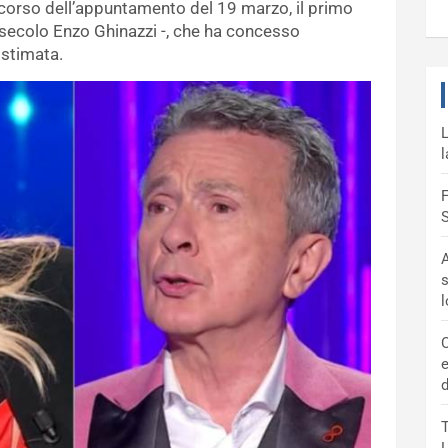
l corso dell’appuntamento del 19 marzo, il primo
 secolo Enzo Ghinazzi -, che ha concesso
 stimata.
L
l
F
S
A
s
C
e
d
T