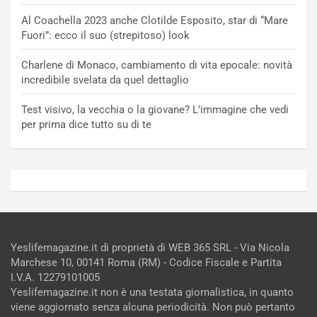
Al Coachella 2023 anche Clotilde Esposito, star di “Mare
Fuori”: ecco il suo (strepitoso) look
Charlene di Monaco, cambiamento di vita epocale: novità
incredibile svelata da quel dettaglio
Test visivo, la vecchia o la giovane? L’immagine che vedi
per prima dice tutto su di te
Yeslifemagazine.it di proprietà di WEB 365 SRL - Via Nicola
Marchese 10, 00141 Roma (RM) - Codice Fiscale e Partita
I.V.A. 12279101005
Yeslifemagazine.it non è una testata giornalistica, in quanto
viene aggiornato senza alcuna periodicità. Non può pertanto