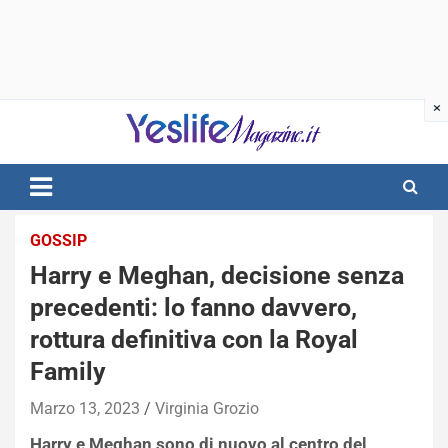
Skip
to
content
notizie di intrattenimento
GOSSIP
Harry e Meghan, decisione senza
precedenti: lo fanno davvero,
rottura definitiva con la Royal
Family
Marzo 13, 2023
Virginia Grozio
Harry e Meghan sono di nuovo al centro del