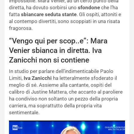
impossibile. Mara Venier, ad un certo punto della
diretta, ha dovuto sorbirsi uno
sfondone
che l’ha
fatta
sbiancare seduta stante
. Gli ospiti, attoniti e
al contempo divertiti, sono scoppiati in una risata
fragorosa.
“Vengo qui per scop..e”: Mara
Venier sbianca in diretta. Iva
Zanicchi non si contiene
In studio per parlare dell’indimenticabile Paolo
Limiti,
Iva Zanicchi
ha letteralmente sfoderato il
meglio di sé. Assieme alla cantante, ospiti del
calibro di Justine Mattera, che accanto al paroliere
ha condiviso non soltanto un pezzo della propria
carriera, ma soprattutto della propria vita
sentimentale.