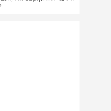
’immagine che vedi per prima dice tutto su di
e