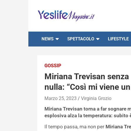
Skip
to
content
notizie di intrattenimento
NEWS
SPETTACOLO
LIFESTYLE
GOSSIP
Miriana Trevisan senza v
nulla: “Così mi viene u
Marzo 25, 2023
Virginia Grozio
Miriana Trevisan torna a far sognare m
esplosiva alza la temperatura: subito
Il tempo passa, ma non per
Miriana Tr