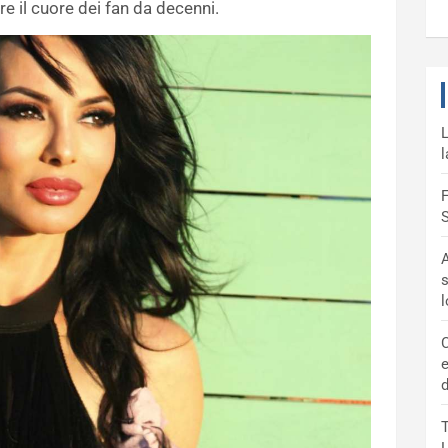
ere il cuore dei fan da decenni.
L
l
F
S
A
s
C
e
d
T