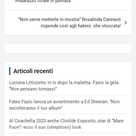
imbarazzo totale in puntata
“Non serve metterle in mostra” Rosalinda Cannavò
risponde così agli haters: che stoccata!
Articoli recenti
Luciana Littizzetto in tv dopo la malattia. Fazio la gela:
“Non pensavo tornassi”
Fabio Fazio lancia un avvertimento a Ed Sheeran: “Non
ascolteranno il tuo album”
Al Coachella 2023 anche Clotilde Esposito, star di “Mare
Fuori”: ecco il suo (strepitoso) look