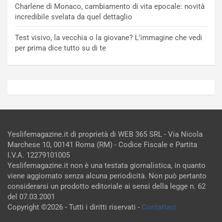
Charlene di Monaco, cambiamento di vita epocale: novità
incredibile svelata da quel dettaglio
Test visivo, la vecchia o la giovane? L’immagine che vedi
per prima dice tutto su di te
Yeslifemagazine.it di proprietà di WEB 365 SRL - Via Nicola
Marchese 10, 00141 Roma (RM) - Codice Fiscale e Partita
I.V.A. 12279101005
Yeslifemagazine.it non è una testata giornalistica, in quanto
viene aggiornato senza alcuna periodicità. Non può pertanto
considerarsi un prodotto editoriale ai sensi della legge n. 62
del 07.03.2001
Copyright ©2026 - Tutti i diritti riservati -
Contattaci