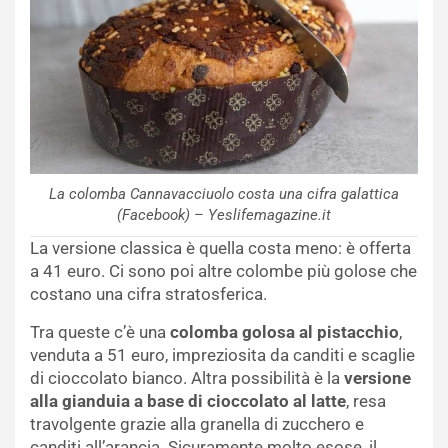
La colomba Cannavacciuolo costa una cifra galattica
(Facebook) – Yeslifemagazine.it
La versione classica è quella costa meno: è offerta
a 41 euro. Ci sono poi altre colombe più golose che
costano una cifra stratosferica.
Tra queste c’è una
colomba golosa al pistacchio
,
venduta a 51 euro, impreziosita da canditi e scaglie
di cioccolato bianco. Altra possibilità è la
versione
alla gianduia a base di cioccolato al latte
, resa
travolgente grazie alla granella di zucchero e
canditi all’arancia. Sicuramente molto esose, il