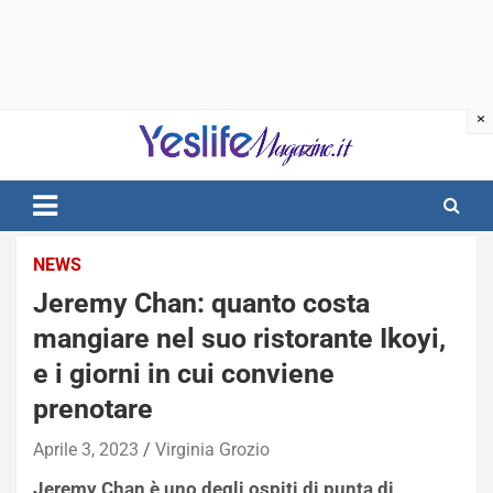
Skip
to
content
notizie di intrattenimento
NEWS
Jeremy Chan: quanto costa
mangiare nel suo ristorante Ikoyi,
e i giorni in cui conviene
prenotare
Aprile 3, 2023
Virginia Grozio
Jeremy Chan è uno degli ospiti di punta di