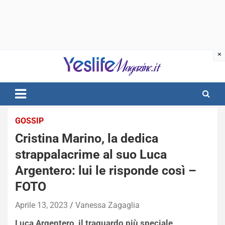
Skip
to
content
notizie di intrattenimento
GOSSIP
Cristina Marino, la dedica
strappalacrime al suo Luca
Argentero: lui le risponde così –
FOTO
Aprile 13, 2023
Vanessa Zagaglia
Luca Argentero, il traguardo più speciale