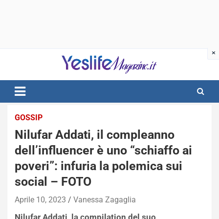
Skip
to
content
notizie di intrattenimento
GOSSIP
Nilufar Addati, il compleanno
dell’influencer è uno “schiaffo ai
poveri”: infuria la polemica sui
social – FOTO
Aprile 10, 2023
Vanessa Zagaglia
Nilufar Addati, la compilation del suo