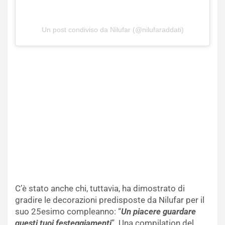
Un post condiviso da Nilufar (@nilufaraddati)
C’è stato anche chi, tuttavia, ha dimostrato di
gradire le decorazioni predisposte da Nilufar per il
suo 25esimo compleanno: “
Un piacere guardare
questi tuoi festeggiamenti
”. Una compilation del