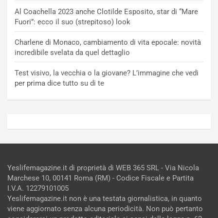
Al Coachella 2023 anche Clotilde Esposito, star di “Mare
Fuori”: ecco il suo (strepitoso) look
Charlene di Monaco, cambiamento di vita epocale: novità
incredibile svelata da quel dettaglio
Test visivo, la vecchia o la giovane? L’immagine che vedi
per prima dice tutto su di te
Yeslifemagazine.it di proprietà di WEB 365 SRL - Via Nicola
Marchese 10, 00141 Roma (RM) - Codice Fiscale e Partita
I.V.A. 12279101005
Yeslifemagazine.it non è una testata giornalistica, in quanto
viene aggiornato senza alcuna periodicità. Non può pertanto