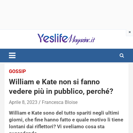
Skip
to
content
notizie di intrattenimento
GOSSIP
William e Kate non si fanno
vedere più in pubblico, perché?
Aprile 8, 2023
Francesca Bloise
William e Kate sono del tutto spariti negli ultimi
giorni, che fine hanno fatto e quale motivo li tiene
lontani dai riflettori? Vi sveliamo cosa sta