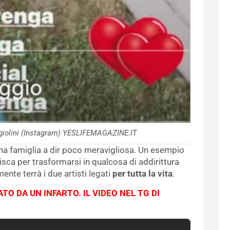
giolini (Instagram) YESLIFEMAGAZINE.IT
 una famiglia a dir poco meravigliosa. Un esempio
inisca per trasformarsi in qualcosa di addirittura
nte terrà i due artisti legati
per tutta la vita
.
O DA UN INFARTO. IL VIDEO NEL TG DI