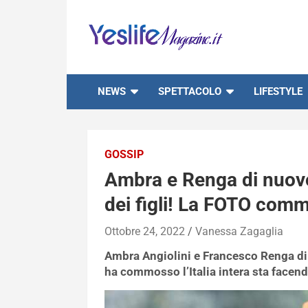
Skip
to
content
notizie di intrattenimento
NEWS
SPETTACOLO
LIFESTYLE
GOSSIP
Ambra e Renga di nuovo
dei figli! La FOTO com
Ottobre 24, 2022
Vanessa Zagaglia
Ambra Angiolini e Francesco Renga di 
ha commosso l’Italia intera sta facend