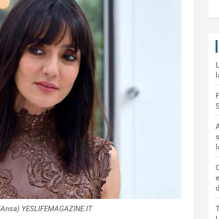
L
l
F
S
A
s
C
e
d
 (Ansa) YESLIFEMAGAZINE.IT
T