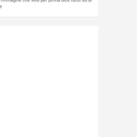
’immagine che vedi per prima dice tutto su di
e