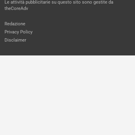
Le attività pubblicitarie su questo sito sono gestite da
theCoreAdv
Redazione
Privacy Policy
Disclaimer