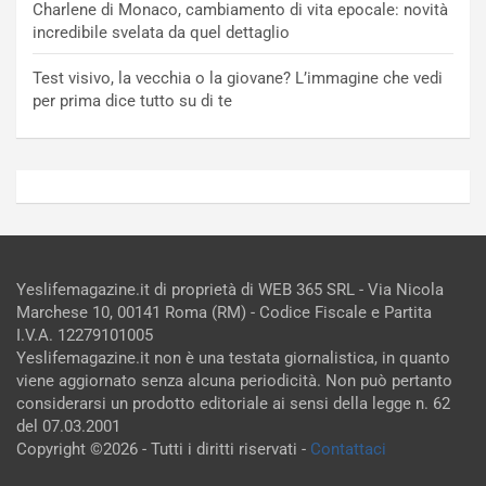
Charlene di Monaco, cambiamento di vita epocale: novità
incredibile svelata da quel dettaglio
Test visivo, la vecchia o la giovane? L’immagine che vedi
per prima dice tutto su di te
Yeslifemagazine.it di proprietà di WEB 365 SRL - Via Nicola
Marchese 10, 00141 Roma (RM) - Codice Fiscale e Partita
I.V.A. 12279101005
Yeslifemagazine.it non è una testata giornalistica, in quanto
viene aggiornato senza alcuna periodicità. Non può pertanto
considerarsi un prodotto editoriale ai sensi della legge n. 62
del 07.03.2001
Copyright ©2026 - Tutti i diritti riservati -
Contattaci