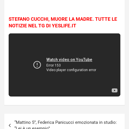
STEFANO CUCCHI, MUORE LA MADRE. TUTTE LE
NOTIZIE NEL TG DI YESLIFE.IT
Navigazione
“Mattino 5”, Federica Panicucci emozionata in studio:
articoli
“Lei è un esempio”