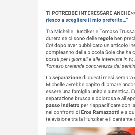
TI POTREBBE INTERESSARE ANCHE>
riesco a scegliere il mio preferito…”
Tra Michelle Hunziker e Tomaso Trussa
durerà se ci sono delle
regole
ben preci
Chi
dopo aver pubblicato un articolo ine
compleanno della piccola Sole che ha c
posati per i giornali e alle interviste in t
Tomaso pretende concretezza dei sentime
La
separazione
di questi mesi sembra 
Michelle avrebbe capito di amare ancora 
essere una famiglia unita e autentica. 
separazione brusca e dolorosa e all’ep
passo indietro
per riappacificare con l
nei confronti di
Eros Ramazzotti
e a qua
televisione tra la Hunziker e il cantante