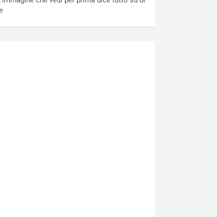
’immagine che vedi per prima dice tutto su di
e