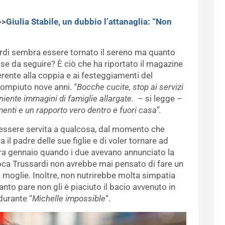
>>
Giulia Stabile, un dubbio l’attanaglia: “Non
rdi sembra essere tornato il sereno ma quanto
se da seguire? È ciò che ha riportato il magazine
rente alla coppia e ai festeggiamenti del
ompiuto nove anni. “
Bocche cucite, stop ai servizi
v, niente immagini di famiglie allargate.
– si legge –
nti e un rapporto vero dentro e fuori casa”.
essere servita a qualcosa, dal momento che
il padre delle sue figlie e di voler tornare ad
Era gennaio quando i due avevano annunciato la
oca Trussardi non avrebbe mai pensato di fare un
a moglie. Inoltre, non nutrirebbe molta simpatia
nto pare non gli è piaciuto il bacio avvenuto in
 durante “
Michelle impossible
“.