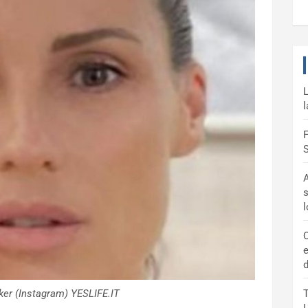
L
l
F
S
A
s
C
e
d
ker (Instagram) YESLIFE.IT
T