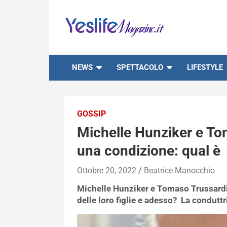
Skip
to
content
notizie di intrattenimento
NEWS
SPETTACOLO
LIFESTYLE
GOSSIP
Michelle Hunziker e To
una condizione: qual è
Ottobre 20, 2022
Beatrice Manocchio
Michelle Hunziker e Tomaso Trussardi 
delle loro figlie e adesso? La condutt