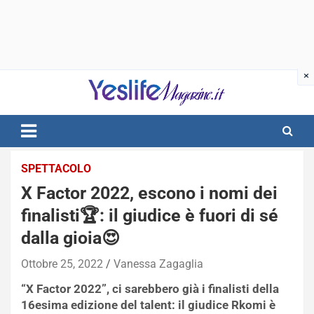
Skip
to
content
notizie di intrattenimento
SPETTACOLO
X Factor 2022, escono i nomi dei
finalisti🏆: il giudice è fuori di sé
dalla gioia😍
Ottobre 25, 2022
Vanessa Zagaglia
“X Factor 2022”, ci sarebbero già i finalisti della
16esima edizione del talent: il giudice Rkomi è