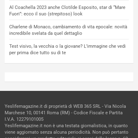
Al Coachella 2023 anche Clotilde Esposito, star di “Mare
Fuori”: ecco il suo (strepitoso) look
Charlene di Monaco, cambiamento di vita epocale: novità
incredibile svelata da quel dettaglio
Test visivo, la vecchia o la giovane? L’immagine che vedi
per prima dice tutto su di te
Yeslifemagazine.it di proprietà di WEB 365 SRL - Via Nicola
Marchese 10, 00141 Roma (RM) - Codice Fiscale e Partita
I.V.A. 12279101005
Yeslifemagazine.it non è una testata giornalistica, in quanto
viene aggiornato senza alcuna periodicità. Non può pertanto