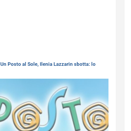
>
Un Posto al Sole, Ilenia Lazzarin sbotta: lo