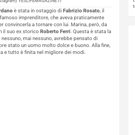
L
instagram) YESLIFEMAGAZINE.IT
t
rdano
è stata in ostaggio di
Fabrizio Rosato
, il
Il famoso imprenditore, che aveva praticamente
er convincerla a tornare con lui. Marina, però, da
 il suo ex storico
Roberto Ferri
. Questa è stata la
 e nessuno, mai nessuno, avrebbe pensato di
pre stato un uomo molto dolce e buono. Alla fine,
 e tutto è finita nel migliore dei modi.