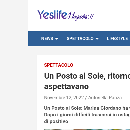
Skip
to
content
notizie di intrattenimento
NEWS
SPETTACOLO
LIFESTYLE
SPETTACOLO
Un Posto al Sole, ritorno
aspettavano
Novembre 12, 2022
Antonella Panza
Un Posto al Sole: Marina Giordano ha v
Dopo i giorni difficili trascorsi in ost
di positivo