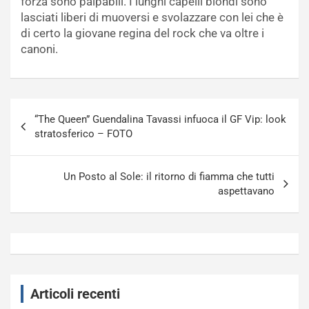
forza sono palpabili. I lunghi capelli biondi sono
lasciati liberi di muoversi e svolazzare con lei che è
di certo la giovane regina del rock che va oltre i
canoni.
Navigazione
“The Queen” Guendalina Tavassi infuoca il GF Vip: look
articoli
stratosferico – FOTO
Un Posto al Sole: il ritorno di fiamma che tutti
aspettavano
Articoli recenti